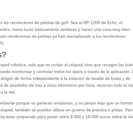
os los recolectores de pelotas de golf. Sea el RP-1200 de Echo, el
botics, todos lucen básicamente similares y hacen una cosa muy bien:
bots recolectores de pelotas ya han reemplazado a los recolectores
UU.
s?
sped robótica, solo que no cortan el césped, sino que recogen las bol
ede monitorear y controlar todos los datos a través de la aplicación.
 dirigen de forma independiente a la estación de lavado de bolas y de
d de alrededor de tres a cinco kilómetros por hora, recorren todo el 
a la vez.
 ambiente porque no generan emisiones, y no pesan más que un homb
césped, también se pueden utilizar en greens de práctica o pistas. Pero
ría estar preparado para poner entre 8.000 y 18.000 euros sobre la m