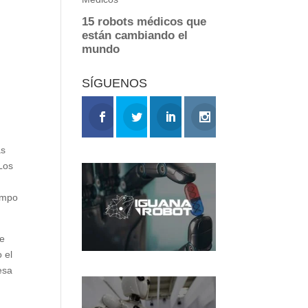
SÍGUENOS
as
 Los
campo
re
 el
esa