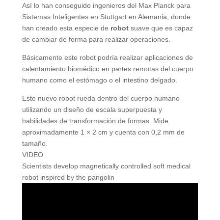
Así lo han conseguido ingenieros del Max Planck para
Sistemas Inteligentes en Stuttgart en Alemania, donde
han creado esta especie de
robot
suave que es capaz
de cambiar de forma para realizar operaciones.
Básicamente este robot podría realizar aplicaciones de
calentamiento biomédico en partes remotas del cuerpo
humano como el estómago o el intestino delgado.
Este nuevo robot rueda dentro del cuerpo humano
utilizando un diseño de escala superpuesta y
habilidades de transformación de formas. Mide
aproximadamente 1 × 2 cm y cuenta con 0,2 mm de
tamaño.
VIDEO
Scientists develop magnetically controlled soft medical
robot inspired by the pangolin