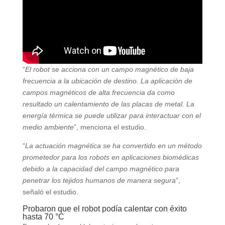
“
El robot se acciona con un campo magnético de baja
frecuencia a la ubicación de destino. La aplicación de
campos magnéticos de alta frecuencia da como
resultado un calentamiento de las placas de metal. La
energía térmica se puede utilizar para interactuar con el
medio ambiente
”, menciona el estudio.
“
La actuación magnética se ha convertido en un método
prometedor para los robots en aplicaciones biomédicas
debido a la capacidad del campo magnético para
penetrar los tejidos humanos de manera segura
”,
señaló el estudio.
Probaron que el robot podía calentar con éxito
hasta 70 °C