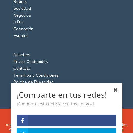
Robots
Sociedad
Negocios
I+D+i
Formación
Eventos
Nosotros
Enviar Contenidos
Contacto
Términos y Condiciones
Política de Privacidad
Aviso Legal
¡Comparte en tus redes!
¡Comparte esta noticia con tus amigos!
Esta web usa cookies analíticas y publicitarias (propias y de
terceros) para analizar el tráfico y personalizar el contenido y los
anuncios que le mostremos de acuerdo con su navegación e