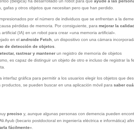
erloo (Bélgica) ha desarrollado un robot para que
ayude a las person
, gafas y otros objetos que necesitan pero que han perdido.
mpresionados por el número de individuos que se enfrentan a la deme
y causa pérdidas de memoria. Por consiguiente, para
mejorar la calida
artificial (IA) en un robot para crear «una memoria artificial».
lejado en el
androide Fetch
, un dispositivo con una cámara incorporad
tmo de detección de objetos
.
etectar, rastrear y mantener
un registro de memoria de objetos
mo, es capaz de distinguir un objeto de otro e incluso de registrar la 
ta.
a interfaz gráfica para permitir a los usuarios elegir los objetos que de
os productos, se pueden buscar en una aplicación móvil para
saber cu
 muy
preciso
y, aunque algunas personas con demencia pueden encont
li Ayub (becario postdoctoral en ingeniería eléctrica e informática) afi
arla fácilmente
«.