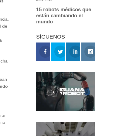
as
ncia,
d de
SÍGUENOS
a
fecha
sean
ándo
rar
rmó