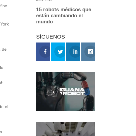
fino
 York
SÍGUENOS
s de
de
g.
te el
la