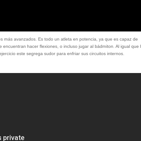
s más avanzados. Es todo un atleta en potencia, ya que es capaz de
e encuentran hacer flexiones, o incluso jugar al bádmiton. Al igual que 
rcicio este segrega sudor para enfriar sus circuitos internos.