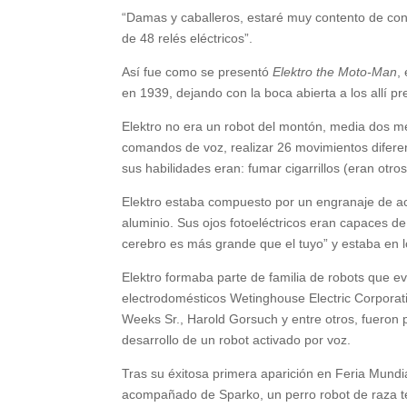
“Damas y caballeros, estaré muy contento de conta
de 48 relés eléctricos”.
Así fue como se presentó
Elektro the Moto-Man
,
en 1939, dejando con la boca abierta a los allí pr
Elektro no era un robot del montón, media dos m
comandos de voz, realizar 26 movimientos difere
sus habilidades eran: fumar cigarrillos (eran otro
Elektro estaba compuesto por un engranaje de ace
aluminio. Sus ojos fotoeléctricos eran capaces de d
cerebro es más grande que el tuyo” y estaba en 
Elektro formaba parte de familia de robots que e
electrodomésticos Wetinghouse Electric Corporati
Weeks Sr., Harold Gorsuch y entre otros, fueron pi
desarrollo de un robot activado por voz.
Tras su éxitosa primera aparición en Feria Mundia
acompañado de Sparko, un perro robot de raza ter