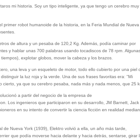
ros mi historia. Soy un tipo inteligente, ya que tengo un cerebro muy 
 el primer robot humanoide de la historia, en la Feria Mundial de Nueva
esentes.
etros de altura y un pesaba de 120,2 Kg. Además, podía caminar por
ntes y hablar unas 700 palabras usando tocadiscos de 78 rpm. Alguna
s tiempos), explotar globos, mover la cabeza y los brazos.
ro, una leva y un esqueleto de motor, todo ello cubierto por una piel 
istinguir la luz roja y la verde. Una de sus frases favoritas era: “Mi
lo cierto, ya que su cerebro pesaba, nada más y nada menos, que 25 k
volucionó a partir del negocio de la empresa de
on. Los ingenieros que participaron en su desarrollo, JM Barnett, Jack
oneros en su intento de convertir la ciencia ficción en realidad median
l de Nueva York (1939), Elektro volvió a ella, un año más tarde,
rier que podía moverse hacia delante y hacia detrás, sentarse, girar 