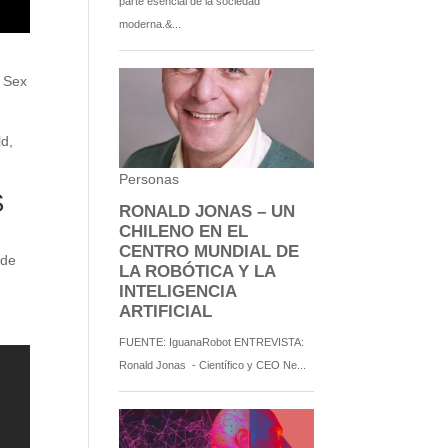
, Sex
ld,
S
 de