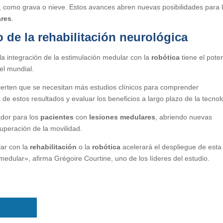
s, como grava o nieve. Estos avances abren nuevas posibilidades para 
ares
.
 de la rehabilitación neurológica
 la integración de la estimulación medular con la
robótica
tiene el poten
el mundial.
vierten que se necesitan más estudios clínicos para comprender
e estos resultados y evaluar los beneficios a largo plazo de la tecnol
ador para los
pacientes
con
lesiones medulares
, abriendo nuevas
cuperación de la movilidad.
lar con la
rehabilitación
o la
robótica
acelerará el despliegue de esta
dular», afirma Grégoire Courtine, uno de los líderes del estudio.