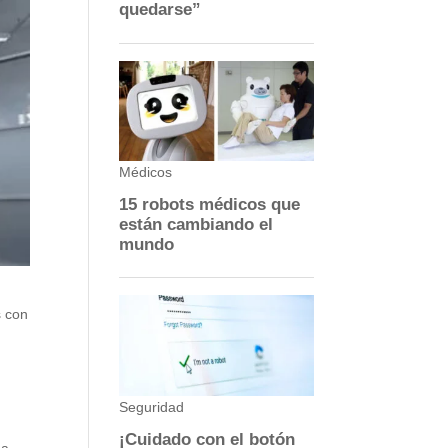
s con
na