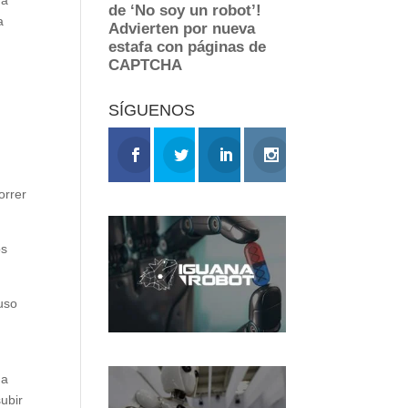
a
SÍGUENOS
orrer
os
uso
na
ubir