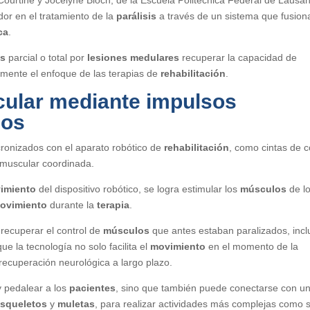
or en el tratamiento de la
parálisis
a través de un sistema que fusion
ca
.
is
parcial o total por
lesiones medulares
recuperar la capacidad de
lmente el enfoque de las terapias de
rehabilitación
.
cular mediante
impulsos
dos
ronizados con el aparato robótico de
rehabilitación
, como cintas de c
d muscular coordinada.
imiento
del dispositivo robótico, se logra estimular los
músculos
de l
ovimiento
durante la
terapia
.
 recuperar el control de
músculos
que antes estaban paralizados, incl
ue la tecnología no solo facilita el
movimiento
en el momento de la
 recuperación neurológica a largo plazo.
y pedalear a los
pacientes
, sino que también puede conectarse con u
squeletos
y
muletas
, para realizar actividades más complejas como s