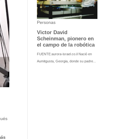
pués
más