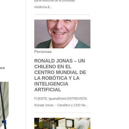
s
tos