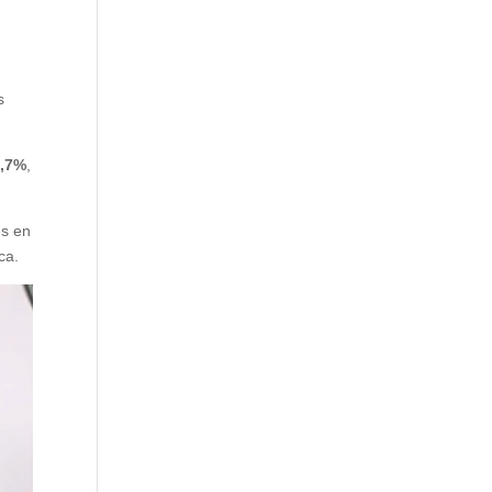
s
2,7%
,
es en
ca.