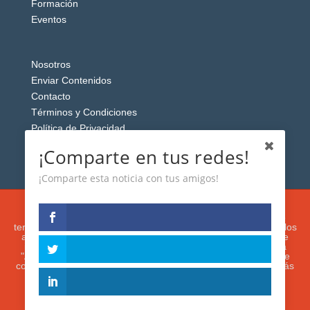
Formación
Eventos
Nosotros
Enviar Contenidos
Contacto
Términos y Condiciones
Política de Privacidad
Aviso Legal
¡Comparte en tus redes!
¡Comparte esta noticia con tus amigos!
Esta web usa cookies analíticas y publicitarias (propias y de
terceros) para analizar el tráfico y personalizar el contenido y los
anuncios que le mostremos de acuerdo con su navegación e
intereses, buscando así mejorar su experiencia. Si presiona
"Aceptar" o continúa navegando, acepta su utilización. Puede
configurar o rechazar su uso presionando "Configuración". Más
información en nuestra
Política de Cookies.
IGUANAROBOT® 2020. Todos los derechos
reservados.
ACEPTAR