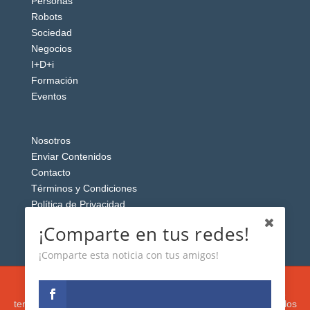
Personas
Robots
Sociedad
Negocios
I+D+i
Formación
Eventos
Nosotros
Enviar Contenidos
Contacto
Términos y Condiciones
Política de Privacidad
Aviso Legal
¡Comparte en tus redes!
¡Comparte esta noticia con tus amigos!
Esta web usa cookies analíticas y publicitarias (propias y de
terceros) para analizar el tráfico y personalizar el contenido y los