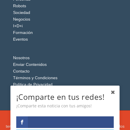
Robots
Sociedad
Negocios
I+D+i
Formación
Eventos
Nosotros
Enviar Contenidos
Contacto
Términos y Condiciones
Política de Privacidad
Aviso Legal
¡Comparte en tus redes!
¡Comparte esta noticia con tus amigos!
Esta web usa cookies analíticas y publicitarias (propias y de
terceros) para analizar el tráfico y personalizar el contenido y los