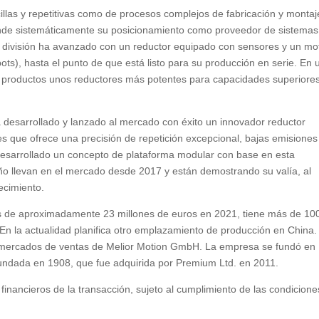
illas y repetitivas como de procesos complejos de fabricación y montaj
pande sistemáticamente su posicionamiento como proveedor de sistemas
 división ha avanzado con un reductor equipado con sensores y un mo
bots), hasta el punto de que está listo para su producción en serie. En 
 productos unos reductores más potentes para capacidades superiore
 desarrollado y lanzado al mercado con éxito un innovador reductor
ales que ofrece una precisión de repetición excepcional, bajas emisiones
desarrollado un concepto de plataforma modular con base en esta
ño llevan en el mercado desde 2017 y están demostrando su valía, al
ecimiento.
 de aproximadamente 23 millones de euros en 2021, tiene más de 10
n la actualidad planifica otro emplazamiento de producción en China.
s mercados de ventas de Melior Motion GmbH. La empresa se fundó en
undada en 1908, que fue adquirida por Premium Ltd. en 2011.
financieros de la transacción, sujeto al cumplimiento de las condicione