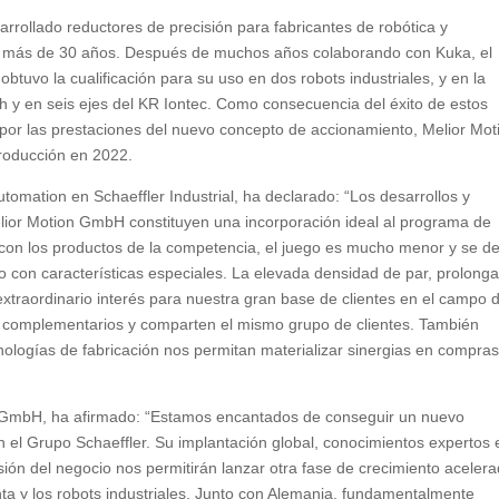
rollado reductores de precisión para fabricantes de robótica y
nte más de 30 años. Después de muchos años colaborando con Kuka, el
btuvo la cualificación para su uso en dos robots industriales, y en la
ch y en seis ejes del KR Iontec. Como consecuencia del éxito de estos
por las prestaciones del nuevo concepto de accionamiento, Melior Mot
roducción en 2022.
utomation en Schaeffler Industrial, ha declarado: “Los desarrollos y
elior Motion GmbH constituyen una incorporación ideal al programa de
con los productos de la competencia, el juego es mucho menor y se de
so con características especiales. La elevada densidad de par, prolong
 extraordinario interés para nuestra gran base de clientes en el campo d
n complementarios y comparten el mismo grupo de clientes. También
nologías de fabricación nos permitan materializar sinergias en compras
ion GmbH, ha afirmado: “Estamos encantados de conseguir un nuevo
con el Grupo Schaeffler. Su implantación global, conocimientos expertos 
sión del negocio nos permitirán lanzar otra fase de crecimiento aceler
a y los robots industriales. Junto con Alemania, fundamentalmente