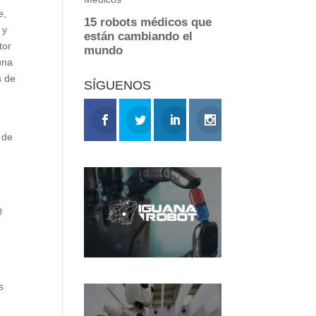
e,
 y
tor
una
s de
SÍGUENOS
 de
0
s