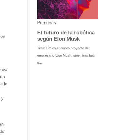
ion
riva
ada
e la
 y
en
ado