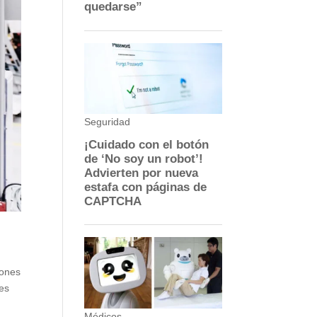
iones
nes