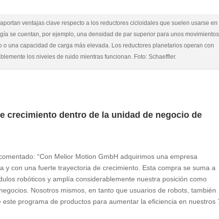
portan ventajas clave respecto a los reductores cicloidales que suelen usarse en
logía se cuentan, por ejemplo, una densidad de par superior para unos movimientos
o o una capacidad de carga más elevada. Los reductores planetarios operan con
blemente los niveles de ruido mientras funcionan. Foto: Schaeffler.
de crecimiento dentro de la unidad de negocio de
 ha comentado: “Con Melior Motion GmbH adquirimos una empresa
a y con una fuerte trayectoria de crecimiento. Esta compra se suma a
ulos robóticos y amplía considerablemente nuestra posición como
negocios. Nosotros mismos, en tanto que usuarios de robots, también
e este programa de productos para aumentar la eficiencia en nuestros