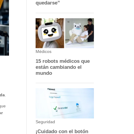
a
ada
.
que
or