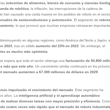
 las
industrias de alimentos, bienes de consumo y ciencias bioló
manda de robótica
, la inflación, las interrupciones de la cadena de
o han causado una caída masiva en los pedidos de robots en el secto
mercados de semiconductores y automoción
. El segmento de
robot
ncamiento
, lo que provocó que muchas empresas retrasaran important
 disminuyendo en algunas regiones, como América del Norte y Japón, e
en 2024
, tras un sólido
aumento del 23% en 2023
. Sin embargo, el
ntes es mucho más optimista
.
 se espera que todo el sector obtenga una
facturación de 50.800 mil
res más que este año
. Un crecimiento similar continuará en los próxim
l mercado aumenten a 67.300 millones de dólares en 2029
.
vicio impulsarán el crecimiento del mercado
. Este segmento ha
mos años. La
inteligencia artificial y el aprendizaje automático
e realizar diversas tareas con mayor precisión y eficiencia
. Com
ndo cuatro veces más rápido que el mercado de robots industrial