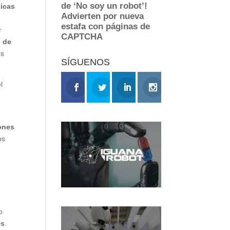
gicas
r
s de
es
SÍGUENOS
l
lones
os
o
es
.