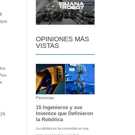
0
 que
OPINIONES MÁS
VISTAS
los
ños.
de
029.