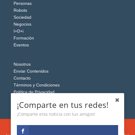
Personas
Robots
Sociedad
Negocios
I+D+i
Formación
Eventos
Nosotros
Enviar Contenidos
Contacto
Términos y Condiciones
Política de Privacidad
Aviso Legal
¡Comparte en tus redes!
¡Comparte esta noticia con tus amigos!
Esta web usa cookies analíticas y publicitarias (propias y de