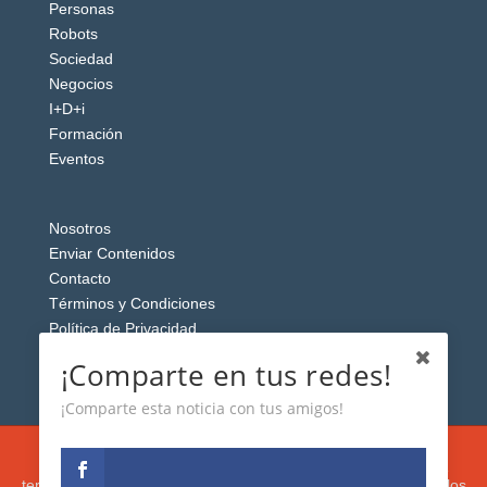
Personas
Robots
Sociedad
Negocios
I+D+i
Formación
Eventos
Nosotros
Enviar Contenidos
Contacto
Términos y Condiciones
Política de Privacidad
Aviso Legal
¡Comparte en tus redes!
¡Comparte esta noticia con tus amigos!
Esta web usa cookies analíticas y publicitarias (propias y de
terceros) para analizar el tráfico y personalizar el contenido y los