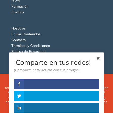
I+D+i
Formación
Eventos
Nosotros
Enviar Contenidos
Contacto
Términos y Condiciones
Política de Privacidad
Aviso Legal
¡Comparte en tus redes!
¡Comparte esta noticia con tus amigos!
Esta web usa cookies analíticas y publicitarias (propias y de
terceros) para analizar el tráfico y personalizar el contenido y los
anuncios que le mostremos de acuerdo con su navegación e
intereses, buscando así mejorar su experiencia. Si presiona
"Aceptar" o continúa navegando, acepta su utilización. Puede
configurar o rechazar su uso presionando "Configuración". Más
información en nuestra
Política de Cookies.
IGUANAROBOT® 2020. Todos los derechos
reservados.