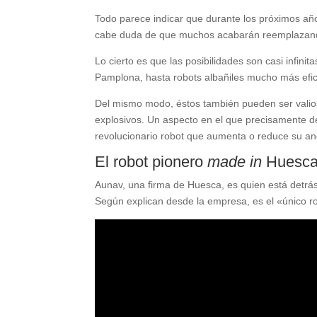
Todo parece indicar que durante los próximos añ
cabe duda de que muchos acabarán reemplazando
Lo cierto es que las posibilidades son casi infin
Pamplona, hasta robots albañiles mucho más efici
Del mismo modo, éstos también pueden ser valioso
explosivos. Un aspecto en el que precisamente 
revolucionario robot que aumenta o reduce su an
El robot pionero
made in
Huesc
Aunav, una firma de Huesca, es quien está detrá
Según explican desde la empresa, es el «único ro