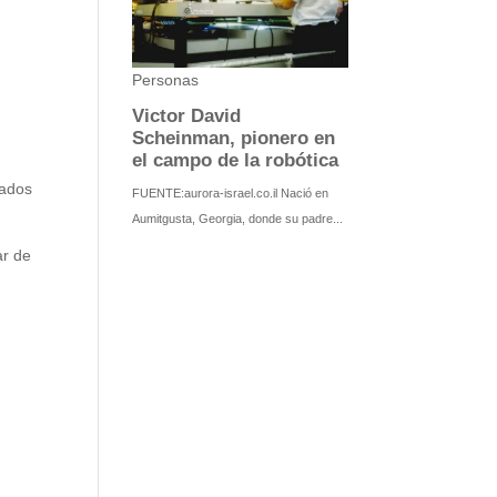
rados
ar de