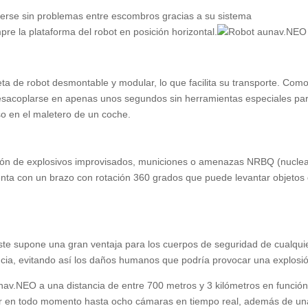
erse sin problemas entre escombros gracias a su sistema
re la plataforma del robot en posición horizontal.
eta de robot desmontable y modular, lo que facilita su transporte. Com
sacoplarse en apenas unos segundos sin herramientas especiales pa
so en el maletero de un coche.
ción de explosivos improvisados, municiones o amenazas NRBQ (nuclea
cuenta con un brazo con rotación 360 grados que puede levantar objetos
éste supone una gran ventaja para los cuerpos de seguridad de cualqui
ncia, evitando así los daños humanos que podría provocar una explosi
unav.NEO a una distancia de entre 700 metros y 3 kilómetros en funció
lizar en todo momento hasta ocho cámaras en tiempo real, además de un