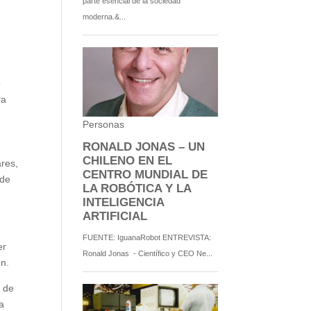
o
ra
res,
 de
er
ón.
n de
a