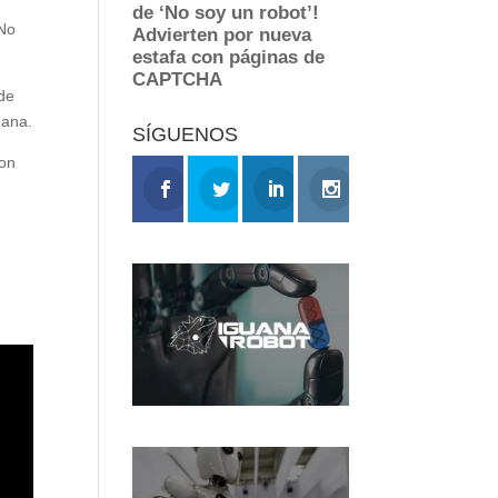
 No
 de
mana.
SÍGUENOS
con