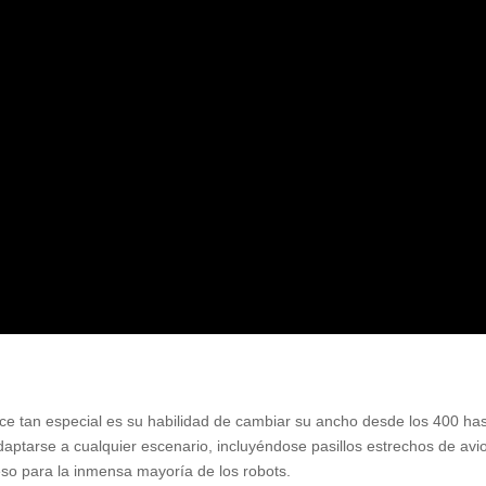
ce tan especial es su habilidad de cambiar su ancho desde los 400 ha
aptarse a cualquier escenario, incluyéndose pasillos estrechos de avi
eso para la inmensa mayoría de los robots.