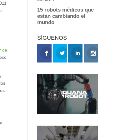
2011
el
SÍGUENOS
r de
poco
a
los
os.
sa