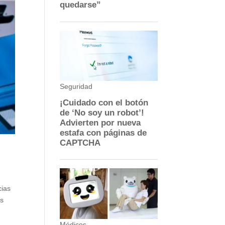
cias
és