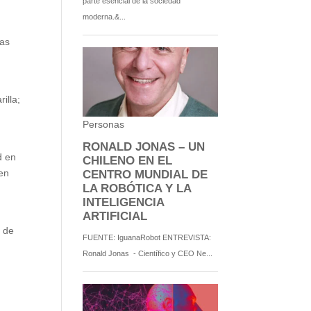
cas
illa;
d en
 en
 de