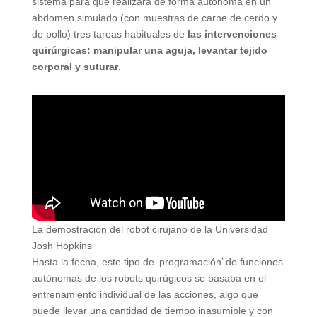
sistema para que realizara de forma autónoma en un
abdomen simulado (con muestras de carne de cerdo y
de pollo) tres tareas habituales de
las intervenciones
quirúrgicas: manipular una aguja, levantar tejido
corporal y suturar
.
La demostración del robot cirujano de la Universidad
Josh Hopkins
Hasta la fecha, este tipo de ‘programación’ de funciones
autónomas de los robots quirúgicos se basaba en el
entrenamiento individual de las acciones, algo que
puede llevar una cantidad de tiempo inasumible y con