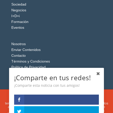
Sociedad
Negocios
I+D+i
Formación
Eventos
Nosotros
Enviar Contenidos
Contacto
Términos y Condiciones
Política de Privacidad
Aviso Legal
¡Comparte en tus redes!
¡Comparte esta noticia con tus amigos!
Esta web usa cookies analíticas y publicitarias (propias y de
terceros) para analizar el tráfico y personalizar el contenido y los
anuncios que le mostremos de acuerdo con su navegación e
intereses, buscando así mejorar su experiencia. Si presiona