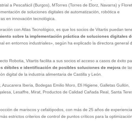
strial a Pescafácil (Burgos), MTorres (Torres de Elorz, Navarra) y Flore
ementación de soluciones digitales de automatización, robótica e
eras en innovación tecnológica.
oración con Atlas Tecnológico, es que los socios de Vitartis puedan ten
miento sobre la implementación práctica de soluciones digitales d
nal en entornos industriales», según ha explicado la directora general 
to Robotia, Vitartis facilita a sus socios el acceso a casos de éxito p
s débiles e identificación de posibles soluciones de mejora
de la
 digital de la industria alimentaria de Castilla y León.
r, Azucarera Iberia, Bodegas Emilio Moro, Efi Higiene, Galletas Gullón,
alesa, Lesaffre, Mirat, Productos de Calidad Cañada Real, Santa Tere
y cocción de mariscos y cefalópodos, con más de 25 años de experiencia
ás estrictos criterios de control de puntos críticos para la optimizació