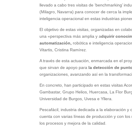
llevado a cabo tres visitas de ‘benchmarking’ indu
(Milagro, Navarra) para conocer de cerca la impl
inteligencia operacional en estas industrias pion
El objetivo de estas visitas, organizadas en colab
una «perspectiva más amplia y a
dquirir conoci
automatización,
robótica e inteligencia operacio
Vitartis, Cristina Ramírez.
A través de esta actuación, enmarcada en el proyec
que sirvan de apoyo para
la detección de punto
organizaciones, avanzando así en la transformación
En concreto, han participado en estas visitas Aco
Gambastar, Grupo Helios, Huercasa, La Flor Burg
Universidad de Burgos, Uvesa e Yllera.
Pescafácil, industria dedicada a la elaboración 
cuenta con varias líneas de producción y con los m
los procesos y mejora de la calidad.