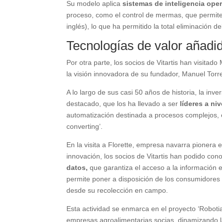
Su modelo aplica
sistemas de inteligencia ope
proceso, como el control de mermas, que permiten
inglés), lo que ha permitido la total eliminación de
Tecnologías de valor añadi
Por otra parte, los socios de Vitartis han visit
la visión innovadora de su fundador, Manuel Torr
A lo largo de sus casi 50 años de historia, la inv
destacado, que los ha llevado a ser
líderes a ni
automatización destinada a procesos complejos, 
converting’.
En la visita a Florette, empresa navarra pionera 
innovación, los socios de Vitartis han podido con
datos,
que garantiza el acceso a la información 
permite poner a disposición de los consumidore
desde su recolección en campo.
Esta actividad se enmarca en el proyecto ‘Robotia’
empresas agroalimentarias socias, dinamizando l