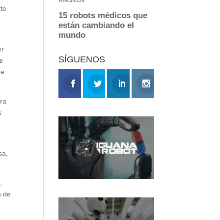
tte
er
SÍGUENOS
e
de
ara
s
sa,
,
n de