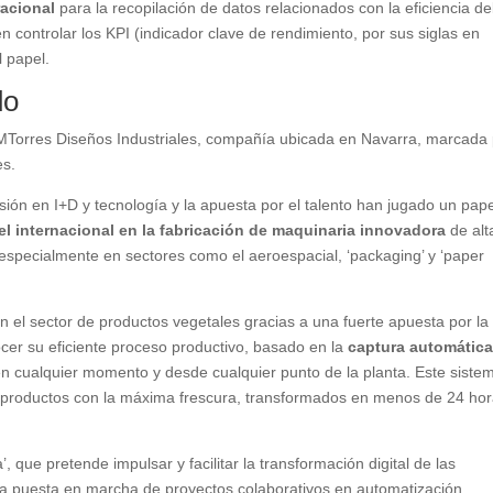
racional
para la recopilación de datos relacionados con la eficiencia de
 controlar los KPI (indicador clave de rendimiento, por sus siglas en
l papel.
do
ado MTorres Diseños Industriales, compañía ubicada en Navarra, marcada
es.
ersión en I+D y tecnología y la apuesta por el talento han jugado un pap
vel internacional en la fabricación de maquinaria innovadora
de alt
especialmente en sectores como el aeroespacial, ‘packaging’ y ‘paper
en el sector de productos vegetales gracias a una fuerte apuesta por la
ocer su eficiente proceso productivo, basado en la
captura automática
en cualquier momento y desde cualquier punto de la planta. Este siste
s productos con la máxima frescura, transformados en menos de 24 ho
, que pretende impulsar y facilitar la transformación digital de las
a puesta en marcha de proyectos colaborativos en automatización,