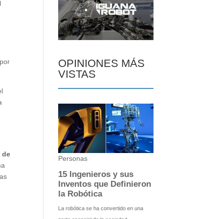
l
OPINIONES MÁS
 por
VISTAS
el
a
 de
ma
ras