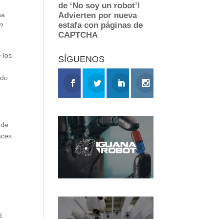
na
n?
 los
SÍGUENOS
ndo
 de
aces
d