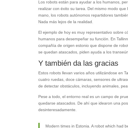
Los robots están para ayudar a los humanos, pe
realizar con éxito su tarea. Del mismo modo qu
mano, los robots autónomos repartidores también 
Nada más lejos de la realidad.
El ejemplo de hoy es muy representativo sobre c
humanos para desempeñar su función. En Tallinn e
compañía de origen estonio que dispone de robo
se quedan atascados, piden ayuda a los transeúnt
Y también da las gracias
Estos robots llevan varios años utilizándose en 
cuatro ruedas, doce cámaras, sensores de ultras
de detectar obstáculos, incluyendo animales, peato
Pese a todo, el entorno real es un campo de pru
quedarse atascados. De ahí que idearon una posib
desinteresadamente.
Modern times in Estonia. A robot which had 