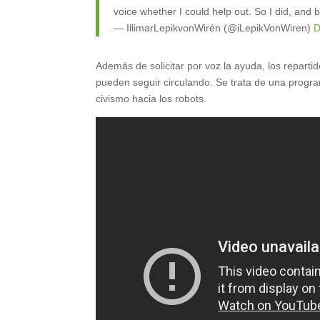
voice whether I could help out. So I did, and 
— IllimarLepikvonWirén (@iLepikVonWiren)
D
Además de solicitar por voz la ayuda, los repart
pueden seguir circulando. Se trata de una progra
civismo hacia los robots.