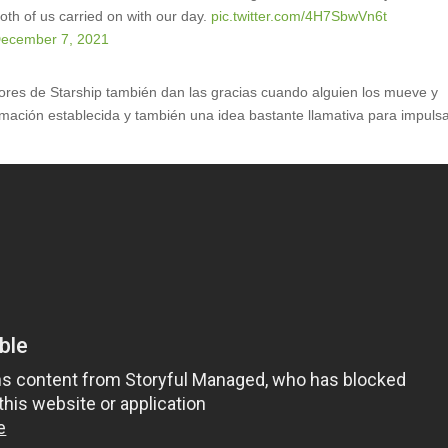
both of us carried on with our day.
pic.twitter.com/4H7SbwVn6t
ecember 7, 2021
idores de Starship también dan las gracias cuando alguien los mueve y
mación establecida y también una idea bastante llamativa para impulsa