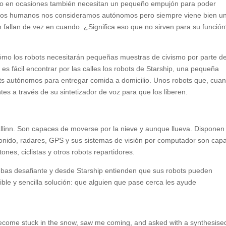
ro en ocasiones también necesitan un pequeño empujón para poder
e los humanos nos consideramos autónomos pero siempre viene bien u
fallan de vez en cuando. ¿Significa eso que no sirven para su funció
ómo los robots necesitarán pequeñas muestras de civismo por parte de
s fácil encontrar por las calles los robots de Starship, una pequeña
ts autónomos para entregar comida a domicilio. Unos robots que, cua
es a través de su sintetizador de voz para que los liberen.
Tallinn. Son capaces de moverse por la nieve y aunque llueva. Disponen
onido, radares, GPS y sus sistemas de visión por computador son cap
nes, ciclistas y otros robots repartidores.
ebas desafiante y desde Starship entienden que sus robots pueden
le y sencilla solución: que alguien que pase cerca les ayude
become stuck in the snow, saw me coming, and asked with a synthesise