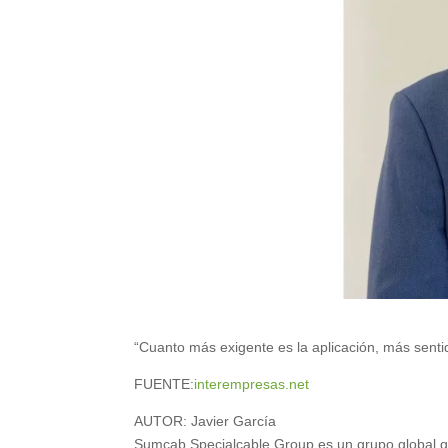
“Cuanto más exigente es la aplicación, más senti
FUENTE:
interempresas.net
AUTOR: J
avier García
Sumcab Specialcable Group es un grupo global que