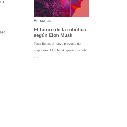
o a
idad