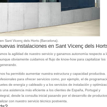
n Sant Vicenç dels Horts (Barcelona).
uevas instalaciones en Sant Vicenç dels Hor
amos la agilidad de nuestro servicio y ganamos autonomía respecto a l
aunque obviamente cuidamos el flujo de know-how para capitalizar los
 generando.
nos ha permitido aumentar nuestra estructura y capacidad productiva.
esionales para ofrecer servicios como, por ejemplo, el de programac
etes de energía y cableado y a los servicios de instalación y optimiza
 una asistencia más eficiente a los clientes de España, Portugal y
tegral, desde la consulta inicial pasando por el desarrollo de producto
nalizar con nuestro servicio técnico postventa.
rts?