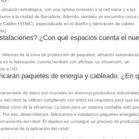
situación estratégica, con una óptima conexión a la red viaria y a las
sí como a la ciudad de Barcelona. Además, también se encuentra cerca 
 Cables (STMC), especializado en el diseño y fabricación de cables
na).
nstalaciones? ¿Con qué espacios cuenta el nu
2
. Además de la zona de producción de paquetes, almacén automatiza
 en la fabricación, cuenta también con oficinas, un showroom, un
ión e I+D.
ricarán paquetes de energía y cableado. ¿En 
transmisión de datos son cruciales en entornos productivos industriale
os del robot se utilizan cumpliendo con todos los requisitos para que s
ilidad como de la eficiencia. La base para un sistema confiable solo p
l. Por eso, desarrollamos, fabricamos e instalamos paquetes energétic
herramienta del robot. El objetivo es conseguir un proceso de producci
potencial de la aplicación del robot.