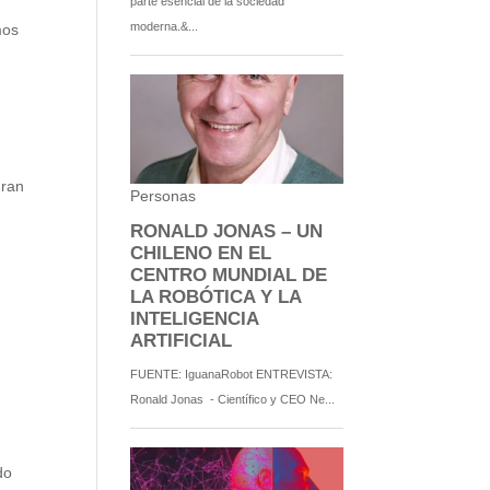
mos
gran
do