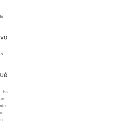
de
evo
do
qué
s. Es
ean
uede
os
ón