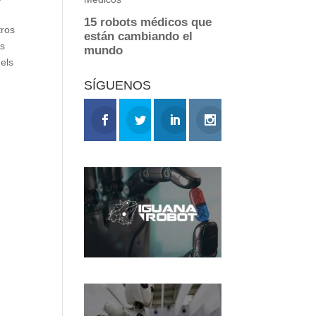
tros
es
els
SÍGUENOS