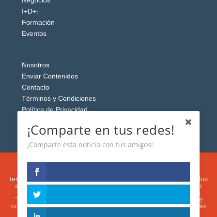
Negocios
I+D+i
Formación
Eventos
Nosotros
Enviar Contenidos
Contacto
Términos y Condiciones
Política de Privacidad
Aviso Legal
¡Comparte en tus redes!
¡Comparte esta noticia con tus amigos!
Esta web usa cookies analíticas y publicitarias (propias y de
terceros) para analizar el tráfico y personalizar el contenido y los
anuncios que le mostremos de acuerdo con su navegación e
intereses, buscando así mejorar su experiencia. Si presiona
"Aceptar" o continúa navegando, acepta su utilización. Puede
configurar o rechazar su uso presionando "Configuración". Más
información en nuestra
Política de Cookies.
IGUANAROBOT® 2020. Todos los derechos