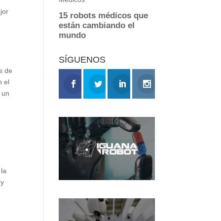
jor
SÍGUENOS
s de
n el
 un
 la
 y