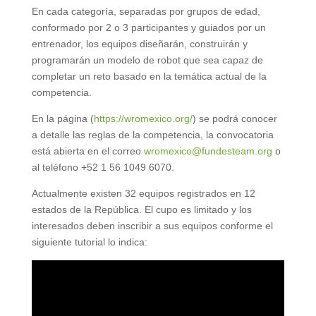
En cada categoría, separadas por grupos de edad,
conformado por 2 o 3 participantes y guiados por un
entrenador, los equipos diseñarán, construirán y
programarán un modelo de robot que sea capaz de
completar un reto basado en la temática actual de la
competencia.
En la página (
https://wromexico.org/
) se podrá conocer
a detalle las reglas de la competencia, la convocatoria
está abierta en el correo
wromexico@fundesteam.org
o
al teléfono +52 1 56 1049 6070.
Actualmente existen 32 equipos registrados en 12
estados de la República. El cupo es limitado y los
interesados deben inscribir a sus equipos conforme el
siguiente tutorial lo indica: