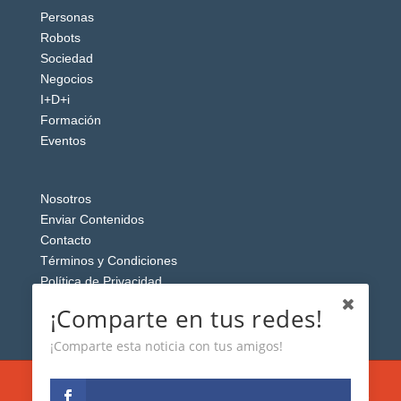
Personas
Robots
Sociedad
Negocios
I+D+i
Formación
Eventos
Nosotros
Enviar Contenidos
Contacto
Términos y Condiciones
Política de Privacidad
Aviso Legal
¡Comparte en tus redes!
¡Comparte esta noticia con tus amigos!
Esta web usa cookies analíticas y publicitarias (propias y de