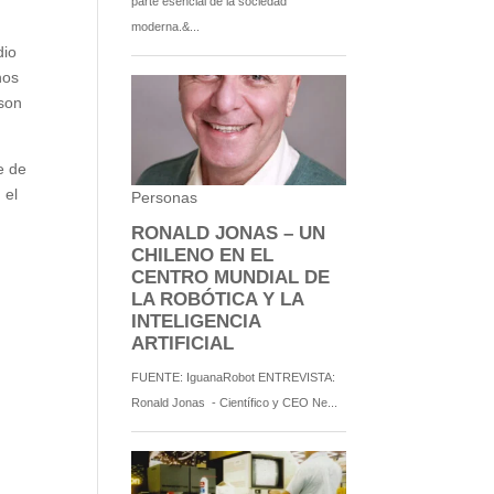
dio
nos
 son
e de
 el