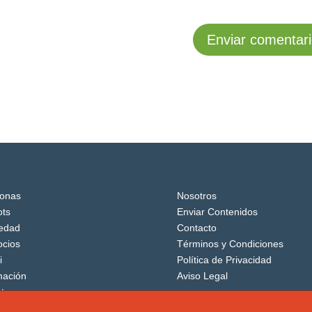
onas
Nosotros
ts
Enviar Contenidos
edad
Contacto
cios
Términos y Condiciones
i
Política de Privacidad
mación
Aviso Legal
tos