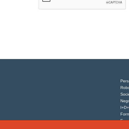
Pers
Robo
Soci
Nego
I+D+
For
Even