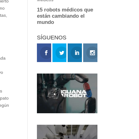
ierto
omo
tas,
s
SÍGUENOS
ada
vo
as
apato
según