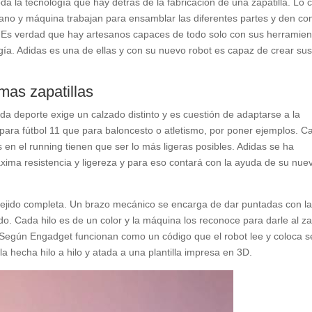
 la tecnología que hay detrás de la fabricación de una zapatilla. Lo c
ano y máquina trabajan para ensamblar las diferentes partes y den c
 Es verdad que hay artesanos capaces de todo solo con sus herramien
ía. Adidas es una de ellas y con su nuevo robot es capaz de crear su
mas zapatillas
ada deporte exige un calzado distinto y es cuestión de adaptarse a la
 para fútbol 11 que para baloncesto o atletismo, por poner ejemplos. C
 en el running tienen que ser lo más ligeras posibles. Adidas se ha
xima resistencia y ligereza y para eso contará con la ayuda de su nue
 tejido completa. Un brazo mecánico se encarga de dar puntadas con l
do. Cada hilo es de un color y la máquina los reconoce para darle al z
. Según Engadget funcionan como un código que el robot lee y coloca 
la hecha hilo a hilo y atada a una plantilla impresa en 3D.