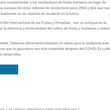
 para complementar a los recolectores de frutas humanos en lugar de
a escasez de cinco millones de recolectores para 2050 y dice que sus
ctualmente no se cosecha se recolecte en el futuro.
Año Internacional de las Frutas y Hortalizas , con un enfoque en la
a eficiencia y productividad del cultivo de frutas y hortalizas y reduci
ial, Sistemas alimentarios basados ​​en datos para la resiliencia ante
hacer que la agricultura sea más sostenible después del COVID-19 y pid
s desarrollos.
ada.
Los campos obligatorios están marcados con
*