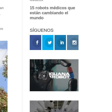
tan
.
os
SÍGUENOS