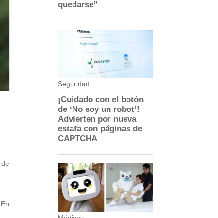
e de
. En