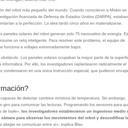
ción del robot más pequeño del mundo. Cuando conocieron a Miskin en
nvestigación Avanzada de Defensa de Estados Unidos (DARPA), estaba
arían a la perfección. La idea tardó cinco años en materializarse.
os paneles solares del robot generan solo 75 nanovatios de energía. E
ume un reloj inteligente. Para resolver este problema, el equipo de
que funciona a voltajes extremadamente bajos.
 obstáculo. Los paneles solares ocupaban la mayor parte de la superfic
 informática. Por ello, los investigadores replantearon radicalmente el
lo condensaron en una única instrucción especial, que pudieron encaja
ormación?
os capaces de detectar cambios mínimos de temperatura. Sin embargo,
un giro para comunicar las lecturas. Programando los sensores para q
s de baile»,
los investigadores establecieron un ingenioso medio 
cámara para observar los movimientos del robot y descodificar l
 abejas se comunican entre sí», explica Blau.