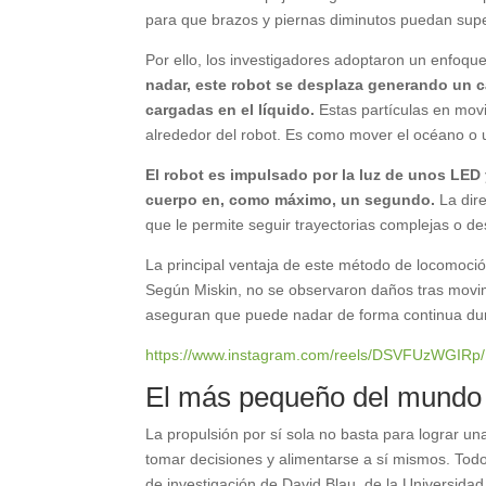
para que brazos y piernas diminutos puedan supe
Por ello, los investigadores adoptaron un enfo
nadar, este robot se desplaza generando un c
cargadas en el líquido.
Estas partículas en mov
alrededor del robot. Es como mover el océano o u
El robot es impulsado por la luz de unos LED
cuerpo en, como máximo, un segundo.
La dire
que le permite seguir trayectorias complejas o 
La principal ventaja de este método de locomoción
Según Miskin, no se observaron daños tras movimi
aseguran que puede nadar de forma continua du
https://www.instagram.com/reels/DSVFUzWGIRp/
El más pequeño del mundo
La propulsión por sí sola no basta para lograr 
tomar decisiones y alimentarse a sí mismos. Tod
de investigación de David Blau, de la Universidad