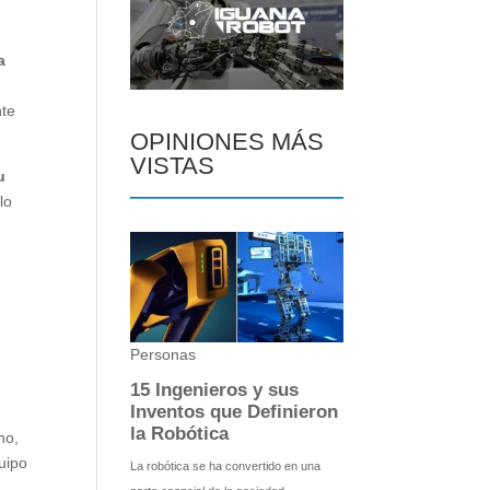
a
s
nte
OPINIONES MÁS
VISTAS
u
lo
no,
uipo