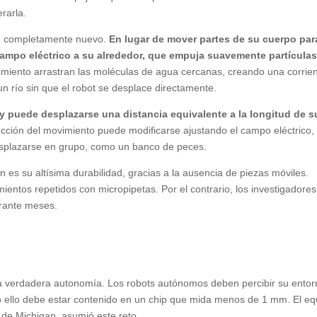
rarla.
que completamente nuevo.
En lugar de mover partes de su cuerpo par
ampo eléctrico a su alrededor, que empuja suavemente partícula
imiento arrastran las moléculas de agua cercanas, creando una corrie
n río sin que el robot se desplace directamente.
 y puede desplazarse una distancia equivalente a la longitud de s
cción del movimiento puede modificarse ajustando el campo eléctrico, 
desplazarse en grupo, como un banco de peces.
 es su altísima durabilidad, gracias a la ausencia de piezas móviles.
entos repetidos con micropipetas. Por el contrario, los investigadores
rante meses.
una verdadera autonomía. Los robots autónomos deben percibir su entor
o ello debe estar contenido en un chip que mida menos de 1 mm. El eq
 de Michigan, asumió este reto.