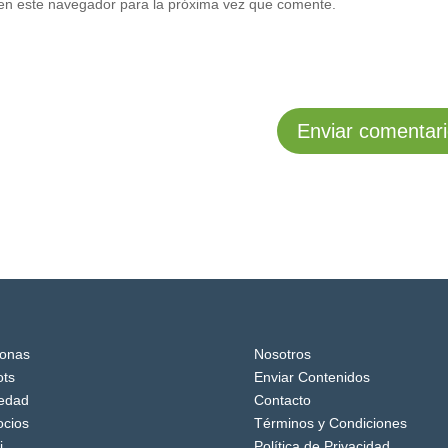
en este navegador para la próxima vez que comente.
onas
Nosotros
ts
Enviar Contenidos
edad
Contacto
cios
Términos y Condiciones
i
Política de Privacidad