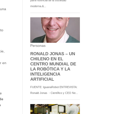
 una
n
sto
ie,
r en
ue
de
a