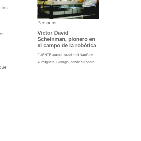
ntes.
os
 que