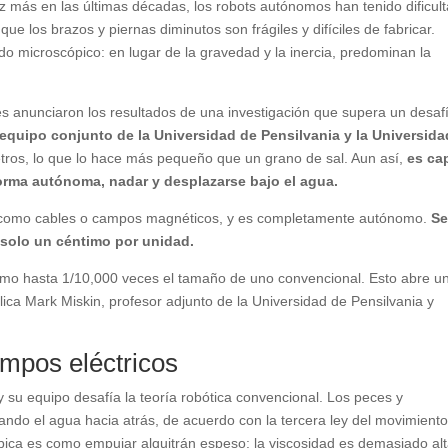
ez más en las últimas décadas, los robots autónomos han tenido dificul
e los brazos y piernas diminutos son frágiles y difíciles de fabricar.
do microscópico: en lugar de la gravedad y la inercia, predominan la
s anunciaron los resultados de una investigación que supera un desaf
equipo conjunto de la Universidad de Pensilvania y la Universida
tros, lo que lo hace más pequeño que un grano de sal. Aun así,
es ca
forma autónoma, nadar y desplazarse bajo el agua.
 como cables o campos magnéticos, y es completamente autónomo.
S
 solo un céntimo por unidad.
mo hasta 1/10,000 veces el tamaño de uno convencional. Esto abre u
ica Mark Miskin, profesor adjunto de la Universidad de Pensilvania y
mpos eléctricos
y su equipo desafía la teoría robótica convencional. Los peces y
ndo el agua hacia atrás, de acuerdo con la tercera ley del movimient
ica es como empujar alquitrán espeso: la viscosidad es demasiado al