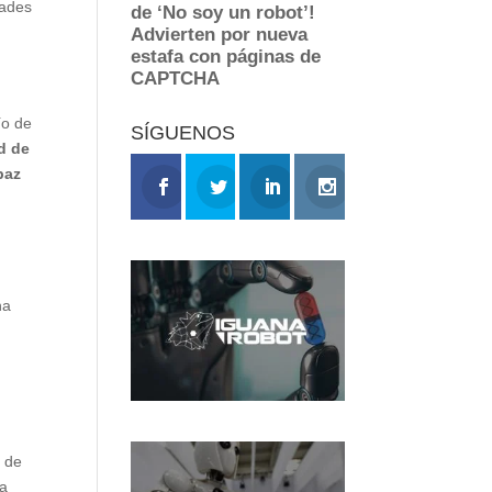
tades
ío de
SÍGUENOS
d de
paz
e
na
o de
ta