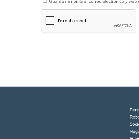
Guarda mi nombre, correo electrónico y web 
Pers
Robo
Soci
Nego
I+D+