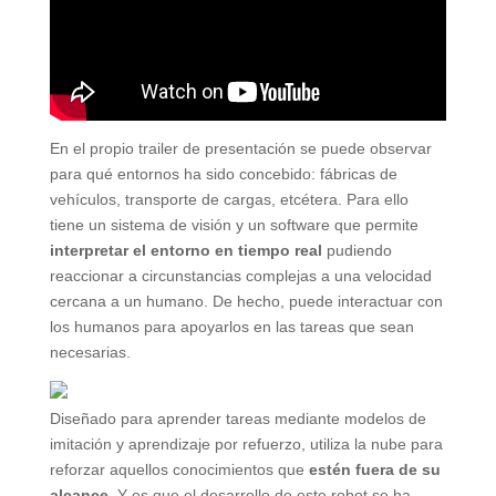
En el propio trailer de presentación se puede observar
para qué entornos ha sido concebido: fábricas de
vehículos, transporte de cargas, etcétera. Para ello
tiene un sistema de visión y un software que permite
interpretar el entorno en tiempo real
pudiendo
reaccionar a circunstancias complejas a una velocidad
cercana a un humano. De hecho, puede interactuar con
los humanos para apoyarlos en las tareas que sean
necesarias.
Diseñado para aprender tareas mediante modelos de
imitación y aprendizaje por refuerzo, utiliza la nube para
reforzar aquellos conocimientos que
estén fuera de su
alcance
. Y es que el desarrollo de este robot se ha