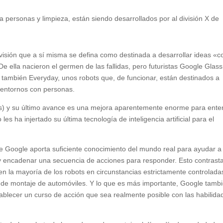
a personas y limpieza, están siendo desarrollados por al división X de
isión que a sí misma se defina como destinada a desarrollar ideas «
e ella nacieron el germen de las fallidas, pero futuristas Google Glass
también Everyday, unos robots que, de funcionar, están destinados a
n entornos con personas.
s) y su último avance es una mejora aparentemente enorme para ente
s ha injertado su última tecnología de inteligencia artificial para el
 de Google aporta suficiente conocimiento del mundo real para ayudar a
y encadenar una secuencia de acciones para responder. Esto contrast
 la mayoría de los robots en circunstancias estrictamente controlada
 de montaje de automóviles. Y lo que es más importante, Google tamb
tablecer un curso de acción que sea realmente posible con las habilida