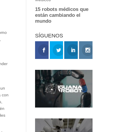
como
SÍGUENOS
,
nder
 un
a con
s,
ién
des