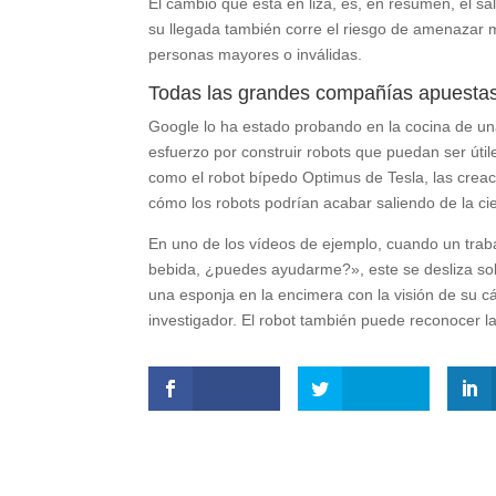
El cambio que está en liza, es, en resumen, el sa
su llegada también corre el riesgo de amenazar m
personas mayores o inválidas.
Todas las grandes compañías apuestas 
Google lo ha estado probando en la cocina de una
esfuerzo por construir robots que puedan ser útil
como el robot bípedo Optimus de Tesla, las cre
cómo los robots podrían acabar saliendo de la cie
En uno de los vídeos de ejemplo, cuando un trab
bebida, ¿puedes ayudarme?», este se desliza sobr
una esponja en la encimera con la visión de su cá
investigador. El robot también puede reconocer lat