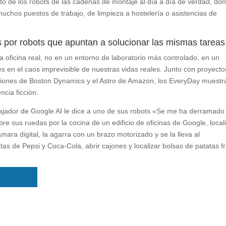
lto de los robots de las cadenas de montaje al día a día de verdad, do
uchos puestos de trabajo, de limpieza a hostelería o asistencias de
por robots que apuntan a solucionar las mismas tareas
 oficina real, no en un entorno de laboratorio más controlado, en un
es en el caos imprevisible de nuestras vidas reales. Junto con proyecto
aciones de Boston Dynamics y el Astro de Amazon, los EveryDay muestr
ncia ficción.
ajador de Google AI le dice a uno de sus robots «Se me ha derramado 
e sus ruedas por la cocina de un edificio de oficinas de Google, local
mara digital, la agarra con un brazo motorizado y se la lleva al
as de Pepsi y Coca-Cola, abrir cajones y localizar bolsas de patatas fr