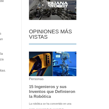
nde
OPINIONES MÁS
s
VISTAS
an
la
iza
itas.