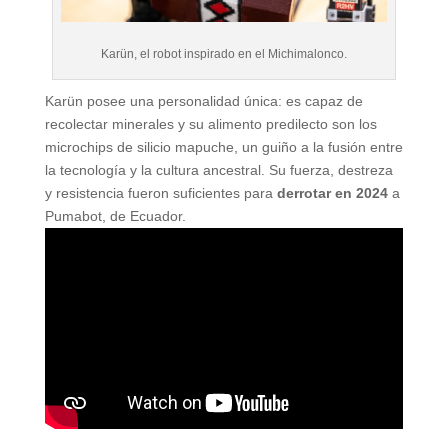
Karün, el robot inspirado en el Michimalonco.
Karün posee una personalidad única: es capaz de
recolectar minerales y su alimento predilecto son los
microchips de silicio mapuche, un guiño a la fusión entre
la tecnología y la cultura ancestral. Su fuerza, destreza
y resistencia fueron suficientes para
derrotar en 2024
a
Pumabot, de Ecuador.