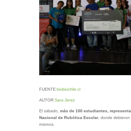
FUENTE:
biobiochile.cl
AUTOR:
Sara Jerez
El sábado,
más de 100 estudiantes, representan
Nacional de Robótica Escolar
, donde debieron 
mismos.