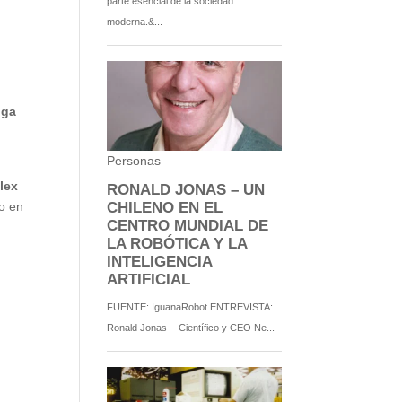
iga
lex
io en