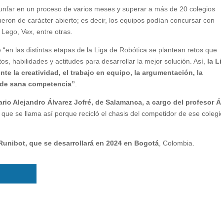
iunfar en un proceso de varios meses y superar a más de 20 colegios
fueron de carácter abierto; es decir, los equipos podían concursar con
 Lego, Vex, entre otras.
“en las distintas etapas de la Liga de Robótica se plantean retos que
tos, habilidades y actitudes para desarrollar la mejor solución. Así,
la L
e la creatividad, el trabajo en equipo, la argumentación, la
e de sana competencia”
.
rio Alejandro Álvarez Jofré, de Salamanca, a cargo del profesor Á
, que se llama así porque recicló el chasis del competidor de ese coleg
Runibot, que se desarrollará en 2024 en Bogotá
, Colombia.