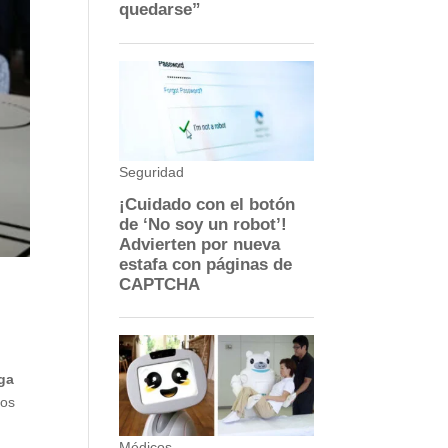
iga
los