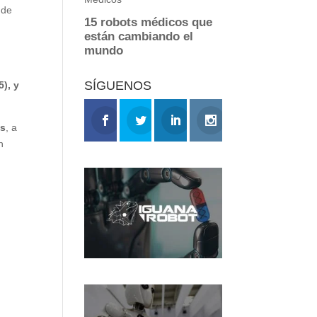
 de
e
SÍGUENOS
5), y
os
, a
n