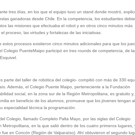
nte tres días, en los que el equipo tuvo un stand donde mostró, explic
uestas ganadoras desde Chile. En la competencia, los estudiantes debi
utos las misiones que efectuaba el robot y en otros cinco minutos más
 proceso, las virtudes y fortalezas de las iniciativas.
e estos procesos existieron cinco minutos adicionales para que los jue
del Colegio PuenteMaipo participó en tres rounds de competencia, de la
 Esquivel.
s parte del taller de robótica del colegio- compitió con más de 330 eq
país. Además, el Colegio Puente Maipo, perteneciente a la Fundación
ilidad social, en la zona sur de la Región Metropolitana, es gratuito y,
milia en beneficio de los alumnos, promueve que los jóvenes tengan a
su especialidad técnica la programación.
 del Colegio, llamado Completo Palta Mayo, por las siglas del Colegio
n Metropolitana, en la que salió dentro de los cuatro primeros lugares, 
e fue en Concón (Región de Valparaíso). Ahí obtuvieron el segundo lug