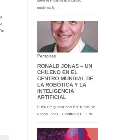
a
z,
ión