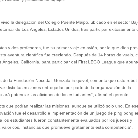
e vivió la delegación del Colegio Puente Maipo, ubicado en el sector Ba
tornar de Los Ángeles, Estados Unidos, tras participar exitosamente 
es y dos profesores, fue su primer viaje en avión, por lo que días pre
ta aventura científica fue creciendo. Después de 14 horas de vuelo, 
s Ángeles, California, para participar del First LEGO League que apunt
os de la Fundación Nocedal, Gonzalo Esquivel, comentó que este robot
ar distintas misiones entregadas por parte de la organización de la
rá potenciar las aficiones de los estudiantes”, afirmó el gerente.
ts que podían realizar las misiones, aunque se utilizó solo uno. En es
novación fue el desarrollo e implementación de un juego de ping pong e
ia los estudiantes fueron constantemente evaluados por los jueces y
os valóricos, instancias que promueve gratamente esta competencia”.