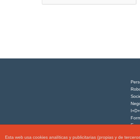
Pers
Robo
Soci
Nego
I+D+
For
Even
Esta web usa cookies analíticas y publicitarias (propias y de tercer