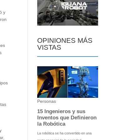
ó y
eron
OPINIONES MÁS
ces
VISTAS
s
uipos
ltas
y
ar,