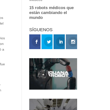
jos
del
SÍGUENOS
vios
con
ó a
 fue
e
n