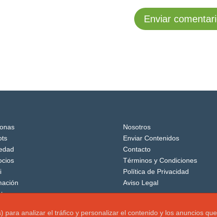
onas
Nosotros
ts
Enviar Contenidos
edad
Contacto
cios
Términos y Condiciones
i
Política de Privacidad
mación
Aviso Legal
tos
os) para analizar el tráfico y personalizar el contenido y los anuncio