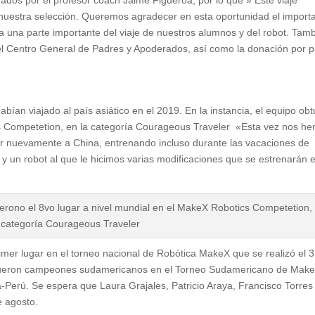
e nuestra selección. Queremos agradecer en esta oportunidad el import
ia una parte importante del viaje de nuestros alumnos y del robot. Tam
el Centro General de Padres y Apoderados, así como la donación por p
bían viajado al país asiático en el 2019. En la instancia, el equipo ob
cs Competetion, en la categoría Courageous Traveler «Esta vez nos h
ir nuevamente a China, entrenando incluso durante las vacaciones de
y un robot al que le hicimos varias modificaciones que se estrenarán 
ierono el 8vo lugar a nivel mundial en el MakeX Robotics Competetion,
 categoría Courageous Traveler
rimer lugar en el torneo nacional de Robótica MakeX que se realizó el 
, fueron campeones sudamericanos en el Torneo Sudamericano de Mak
-Perú. Se espera que Laura Grajales, Patricio Araya, Francisco Torres
e agosto.