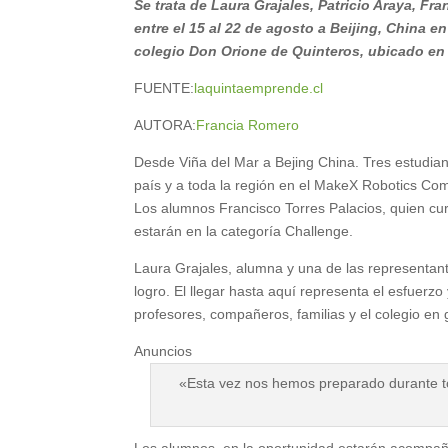
Se trata de Laura Grajales, Patricio Araya, F
entre el 15 al 22 de agosto a Beijing, China
colegio Don Orione de Quinteros, ubicado en 
FUENTE:
laquintaemprende.cl
AUTORA:
Francia Romero
Desde Viña del Mar a Bejing China. Tres estudia
país y a toda la región en el MakeX Robotics Co
Los alumnos Francisco Torres Palacios, quien curs
estarán en la categoría Challenge.
Laura Grajales, alumna y una de las representa
logro. El llegar hasta aquí representa el esfuerz
profesores, compañeros, familias y el colegio en
Anuncios
«Esta vez nos hemos preparado durante t
Los alumnos en la oportunidad estarán acompañad