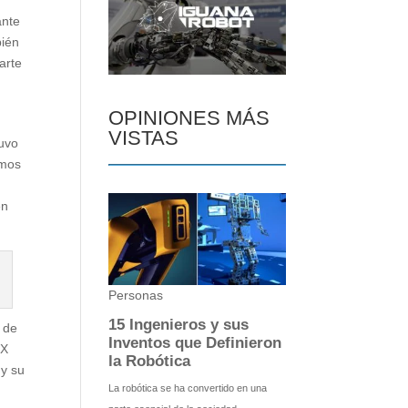
ante
bién
arte
OPINIONES MÁS
VISTAS
tuvo
emos
en
3 de
eX
 y su