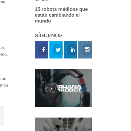
rán
SÍGUENOS
tro
undo.
gran
stros