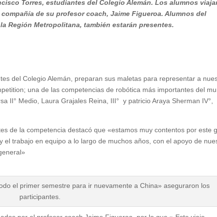
rancisco Torres, estudiantes del Colegio Alemán. Los alumnos viaja
 en compañía de su profesor coach, Jaime Figueroa. Alumnos del
la Región Metropolitana, también estarán presentes.
ntes del Colegio Alemán, preparan sus maletas para representar a nues
mpetition; una de las competencias de robótica más importantes del m
a II° Medio, Laura Grajales Reina, III° y patricio Araya Sherman IV°,
ntes de la competencia destacó que «estamos muy contentos por este 
o y el trabajo en equipo a lo largo de muchos años, con el apoyo de nue
 general»
odo el primer semestre para ir nuevamente a China» aseguraron los
participantes.
os por el profesor coach Jaime Figueroa, por lo que » Este viaje