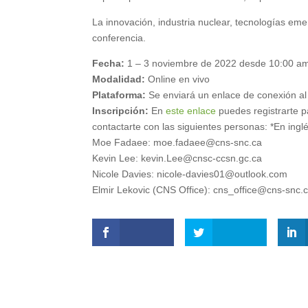
La innovación, industria nuclear, tecnologías eme
conferencia.
Fecha:
1 – 3 noviembre de 2022 desde 10:00 am
Modalidad:
Online en vivo
Plataforma:
Se enviará un enlace de conexión al 
Inscripción:
En
este enlace
puedes registrarte p
contactarte con las siguientes personas: *En ingl
Moe Fadaee: moe.fadaee@cns-snc.ca
Kevin Lee: kevin.Lee@cnsc-ccsn.gc.ca
Nicole Davies: nicole-davies01@outlook.com
Elmir Lekovic (CNS Office): cns_office@cns-snc.