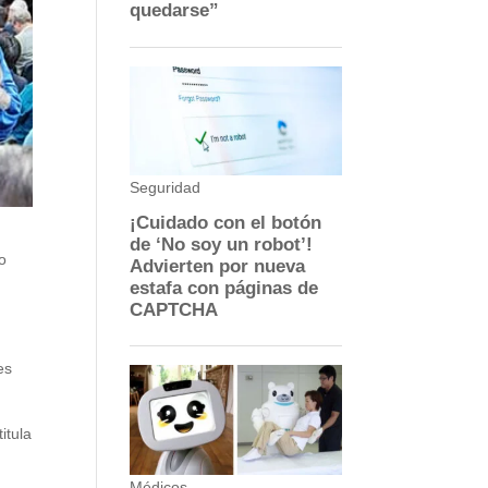
co
es
itula