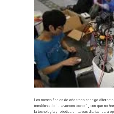
Los meses finales de año traen consigo difernete
temáticas de los avances tecnológicos que se ha
la tecnología y robótica en tareas diarias, para o