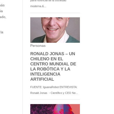
más
ia
ado,
 la