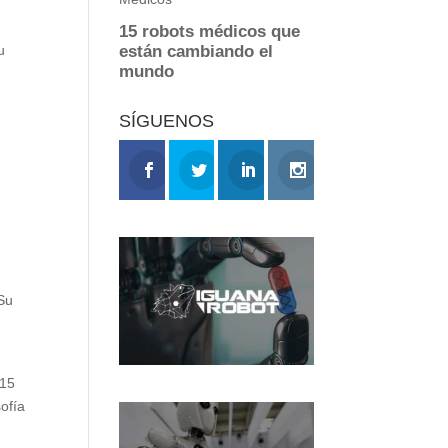
u
SÍGUENOS
 Su
 15
sofía