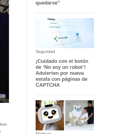
lear
s