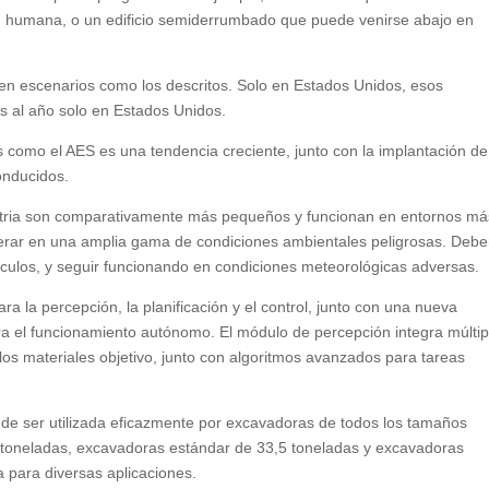
ud humana, o un edificio semiderrumbado que puede venirse abajo en
en escenarios como los descritos. Solo en Estados Unidos, esos
 al año solo en Estados Unidos.
s como el AES es una tendencia creciente, junto con la implantación de
onducidos.
dustria son comparativamente más pequeños y funcionan en entornos má
perar en una amplia gama de condiciones ambientales peligrosas. Deb
táculos, y seguir funcionando en condiciones meteorológicas adversas.
ara la percepción, la planificación y el control, junto con una nueva
ra el funcionamiento autónomo. El módulo de percepción integra múltip
 los materiales objetivo, junto con algoritmos avanzados para tareas
ede ser utilizada eficazmente por excavadoras de todos los tamaños
 toneladas, excavadoras estándar de 33,5 toneladas y excavadoras
 para diversas aplicaciones.