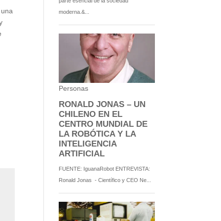
n una
y
e