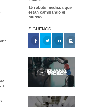
e
SÍGUENOS
eales
que
o de
os