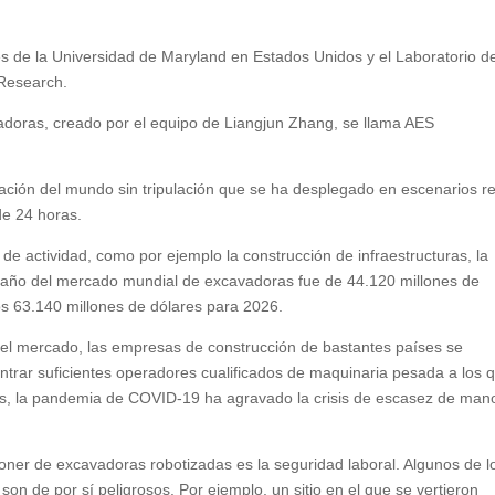
es de la Universidad de Maryland en Estados Unidos y el Laboratorio d
 Research.
vadoras, creado por el equipo de Liangjun Zhang, se llama AES
ación del mundo sin tripulación que se ha desplegado en escenarios r
de 24 horas.
de actividad, como por ejemplo la construcción de infraestructuras, la
amaño del mercado mundial de excavadoras fue de 44.120 millones de
os 63.140 millones de dólares para 2026.
el mercado, las empresas de construcción de bastantes países se
ntrar suficientes operadores cualificados de maquinaria pesada a los 
s, la pandemia de COVID-19 ha agravado la crisis de escasez de man
poner de excavadoras robotizadas es la seguridad laboral. Algunos de l
on de por sí peligrosos. Por ejemplo, un sitio en el que se vertieron