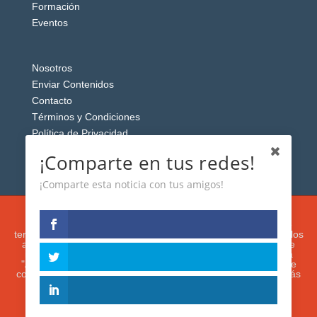
Formación
Eventos
Nosotros
Enviar Contenidos
Contacto
Términos y Condiciones
Política de Privacidad
Aviso Legal
¡Comparte en tus redes!
¡Comparte esta noticia con tus amigos!
Esta web usa cookies analíticas y publicitarias (propias y de
terceros) para analizar el tráfico y personalizar el contenido y los
anuncios que le mostremos de acuerdo con su navegación e
intereses, buscando así mejorar su experiencia. Si presiona
"Aceptar" o continúa navegando, acepta su utilización. Puede
configurar o rechazar su uso presionando "Configuración". Más
información en nuestra
Política de Cookies.
IGUANAROBOT® 2020. Todos los derechos
reservados.
ACEPTAR