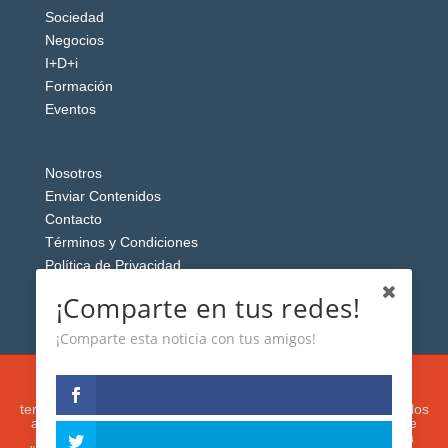
Sociedad
Negocios
I+D+i
Formación
Eventos
Nosotros
Enviar Contenidos
Contacto
Términos y Condiciones
Política de Privacidad
Aviso Legal
¡Comparte en tus redes!
¡Comparte esta noticia con tus amigos!
Esta web usa cookies analíticas y publicitarias (propias y de
terceros) para analizar el tráfico y personalizar el contenido y los
anuncios que le mostremos de acuerdo con su navegación e
intereses, buscando así mejorar su experiencia. Si presiona