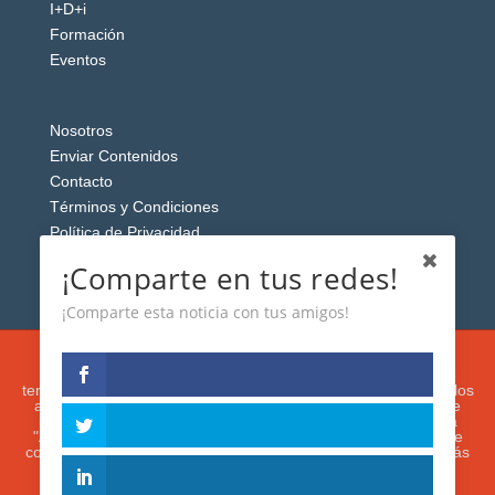
I+D+i
Formación
Eventos
Nosotros
Enviar Contenidos
Contacto
Términos y Condiciones
Política de Privacidad
Aviso Legal
¡Comparte en tus redes!
¡Comparte esta noticia con tus amigos!
Esta web usa cookies analíticas y publicitarias (propias y de
terceros) para analizar el tráfico y personalizar el contenido y los
anuncios que le mostremos de acuerdo con su navegación e
intereses, buscando así mejorar su experiencia. Si presiona
"Aceptar" o continúa navegando, acepta su utilización. Puede
configurar o rechazar su uso presionando "Configuración". Más
información en nuestra
Política de Cookies.
IGUANAROBOT® 2020. Todos los derechos