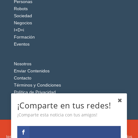
Personas
Robots
Sociedad
Negocios
I+D+i
Formación
Eventos
Nosotros
Enviar Contenidos
Contacto
Términos y Condiciones
Política de Privacidad
Aviso Legal
¡Comparte en tus redes!
¡Comparte esta noticia con tus amigos!
Esta web usa cookies analíticas y publicitarias (propias y de
terceros) para analizar el tráfico y personalizar el contenido y los