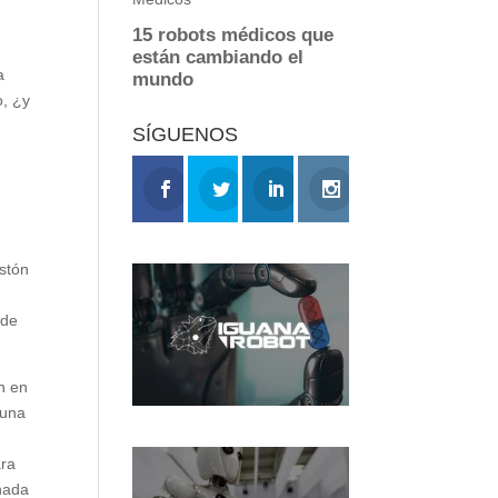
a
o, ¿y
SÍGUENOS
istón
ede
n en
guna
ara
 nada