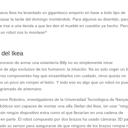
sueca Ikea ha levantado un gigantesco emporio en base a todo tipo de
sar la tarde del domingo montándolo. Para algunos es divertido, par
te irse a una tienda a que les den el mueble en cuestión ya hecho. Per
a un robot nos lo montase?
 del Ikea
roceso de armar una estantería Billy no es simplemente mirar
re de algo exclusivo de los humanos: la intuición. No es solo coger un l
lgunos componentes hay que ensamblarlos con cuidado, otros quizás no
los un poco sin romper el listón. Y todo eso es algo que un robot no pu
programado de antemano.
nce Robotics, investigadores de la Universidad Tecnológica de Nanya
óticos son capaces de montar una silla Stefan del Ikea, sin usar “nin
 sin ningún dispositivo extra como el que llevarían en una cadena de
a en parte. El robot compuesto por dos brazos ha usado cámaras 3D p
 forzado su sensor para asegurarse de que ninguno de los brazos rompía