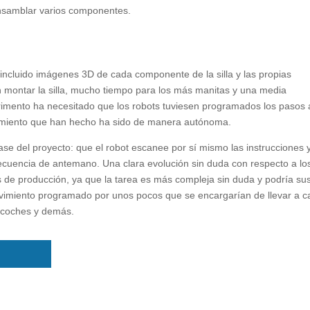
ensamblar varios componentes.
ncluido imágenes 3D de cada componente de la silla y las propias
n montar la silla, mucho tiempo para los más manitas y una media
rimento ha necesitado que los robots tuviesen programados los pasos 
imiento que han hecho ha sido de manera autónoma.
ase del proyecto: que el robot escanee por sí mismo las instrucciones y
secuencia de antemano. Una clara evolución sin duda con respecto a lo
 de producción, ya que la tarea es más compleja sin duda y podría sust
movimiento programado por unos pocos que se encargarían de llevar a 
 coches y demás.