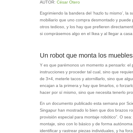
AUTOR:
César Otero
Esgrimiendo la bandera del ‘hazlo tu mismo’, la 
mobiliario que uno compra desmontado y puede pa
otros tedioso, y los hay que prefieren directamen
si comprásemos algo en el Ikea y al llegar a cas
Un robot que monta los muebles
Y es que parémonos un momento a pensarlo: el p
instrucciones y proceder tal cual, sino que requie
de 3×4, meterle tacos y atornillarlo, sino que a
encajan a la primera y hay que limarlos, o forzar
hacer por sí mismo, sino que necesita tenerlo 
En un documento publicado esta semana por Scie
Singapur han mostrado lo bien que dos brazos rob
provisión especial para montaje robótico”. O sea:
montaje, sino con lo básico y de forma autónom
identificar y rastrear piezas individuales, y ha