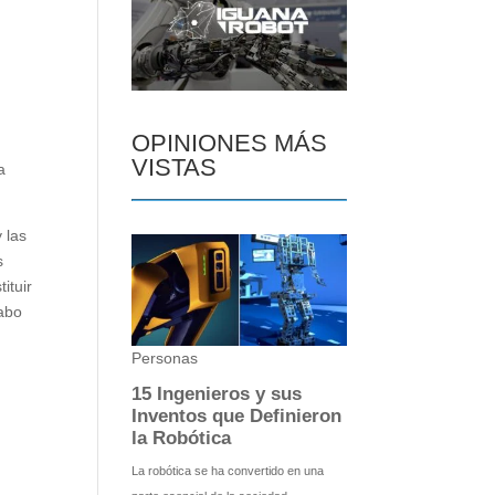
OPINIONES MÁS
VISTAS
a
 las
s
ituir
cabo