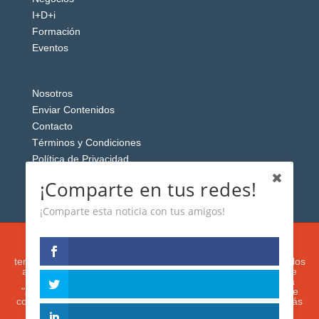
I+D+i
Formación
Eventos
Nosotros
Enviar Contenidos
Contacto
Términos y Condiciones
Política de Privacidad
Aviso Legal
¡Comparte en tus redes!
¡Comparte esta noticia con tus amigos!
Esta web usa cookies analíticas y publicitarias (propias y de
terceros) para analizar el tráfico y personalizar el contenido y los
anuncios que le mostremos de acuerdo con su navegación e
intereses, buscando así mejorar su experiencia. Si presiona
"Aceptar" o continúa navegando, acepta su utilización. Puede
configurar o rechazar su uso presionando "Configuración". Más
información en nuestra
Política de Cookies.
IGUANAROBOT® 2020. Todos los derechos