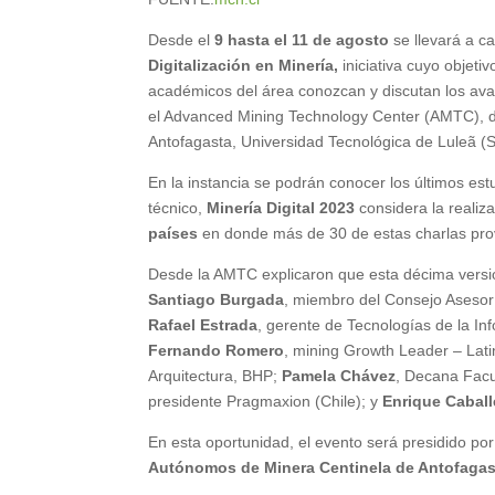
Desde el
9 hasta el 11 de agosto
se llevará a c
Digitalización en Minería,
iniciativa cuyo objeti
académicos del área conozcan y discutan los avan
el Advanced Mining Technology Center (AMTC), de 
Antofagasta, Universidad Tecnológica de Luleã (
En la instancia se podrán conocer los últimos es
técnico,
Minería Digital 2023
considera la reali
países
en donde más de 30 de estas charlas pro
Desde la AMTC explicaron que esta décima versió
Santiago Burgada
, miembro del Consejo Asesor
Rafael Estrada
, gerente de Tecnologías de la I
Fernando Romero
, mining Growth Leader – Lati
Arquitectura, BHP;
Pamela Chávez
, Decana Facu
presidente Pragmaxion (Chile); y
Enrique Caball
En esta oportunidad, el evento será presidido po
Autónomos de Minera Centinela de Antofagas