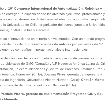
abo el
10° Congreso Internacional de Automatización, Robótica y
vo es entregar un espacio donde los diversos ejecutivos, profesionales y
ces en transformación digital desarrollados por la industria, según in
la Universidad de Chile, organizador del evento junto a la Universid
Suecia), SMI-ICE-Chile y Gecamin.
tudios e innovaciones en minería a nivel mundial. Con un nutrido prog
zación de más de
85 presentaciones de autores provenientes de 17
vienen de compañías mineras nacionales e internacionales.
n del congreso tiene confirmada la participación de plenaristas como
 de Liderazgo de GMG (Canadá) y V.P Negocios América Latina de Ori
nformación, Telecomunicaciones y Control de Procesos, Antamina (Perú)
n America, Honeywell (Chile);
Joanna Pérez
, gerenta de Ingeniería y
lta de Ingeniería, Universidad Alberto Hurtado (Chile);
Cristián Monte
ero
, gerente de Flota Tecnológica, Glencore (Chile).
r
Patricio Picero, gerente de Implementación Proyectos GIO y Equ
ta Minerals.