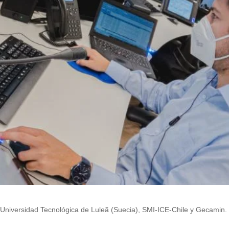
Universidad Tecnológica de Luleã (Suecia), SMI-ICE-Chile y Gecamin.