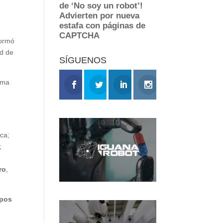
formó
ad de
SÍGUENOS
rama
ca;
;
ro
,
ipos