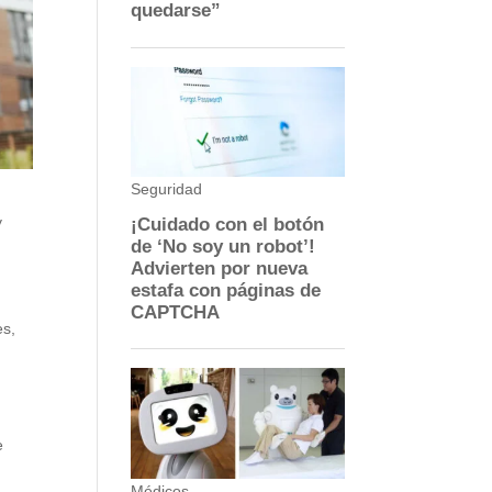
y
es,
e