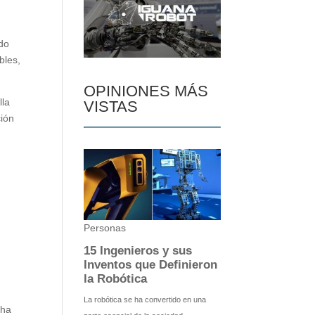
ndo
bles,
OPINIONES MÁS
lla
VISTAS
ción
 ha