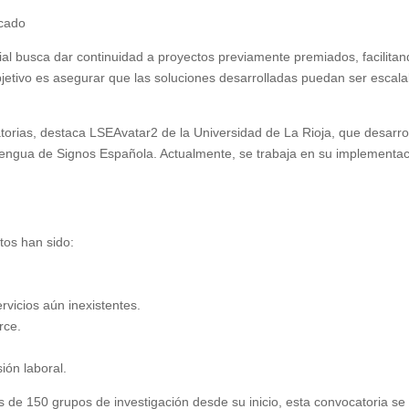
rcado
al busca dar continuidad a proyectos previamente premiados, facilita
bjetivo es asegurar que las soluciones desarrolladas puedan ser escala
atorias, destaca LSEAvatar2 de la Universidad de La Rioja, que desarro
 Lengua de Signos Española. Actualmente, se trabaja en su implementa
ctos han sido:
rvicios aún inexistentes.
rce.
sión laboral.
e 150 grupos de investigación desde su inicio, esta convocatoria se