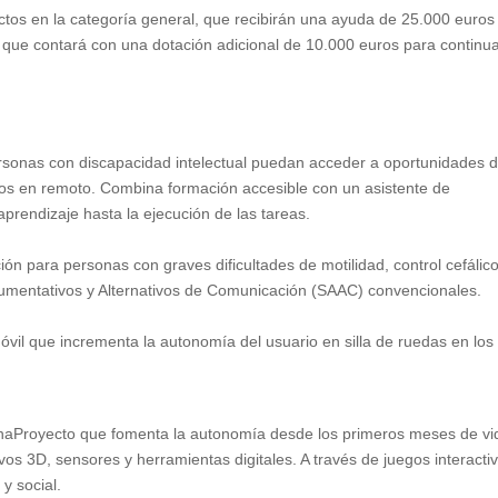
ctos en la categoría general, que recibirán una ayuda de 25.000 euros
, que contará con una dotación adicional de 10.000 euros para continu
ersonas con discapacidad intelectual puedan acceder a oportunidades 
cios en remoto. Combina formación accesible con un asistente de
l aprendizaje hasta la ejecución de las tareas.
ón para personas con graves dificultades de motilidad, control cefálic
umentativos y Alternativos de Comunicación (SAAC) convencionales.
vil que incrementa la autonomía del usuario en silla de ruedas en los
chaProyecto que fomenta la autonomía desde los primeros meses de vi
os 3D, sensores y herramientas digitales. A través de juegos interacti
 y social.