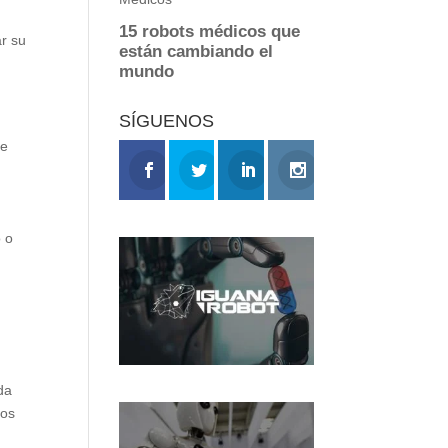
ar su
SÍGUENOS
de
o o
da
vos