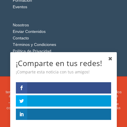
Formación
Eventos
Nosotros
Enviar Contenidos
Contacto
Términos y Condiciones
Política de Privacidad
Aviso Legal
¡Comparte en tus redes!
¡Comparte esta noticia con tus amigos!
Esta web usa cookies analíticas y publicitarias (propias y de
terceros) para analizar el tráfico y personalizar el contenido y los
anuncios que le mostremos de acuerdo con su navegación e
intereses, buscando así mejorar su experiencia. Si presiona
"Aceptar" o continúa navegando, acepta su utilización. Puede
configurar o rechazar su uso presionando "Configuración". Más
información en nuestra
Política de Cookies.
IGUANAROBOT® 2020. Todos los derechos
reservados.
ACEPTAR