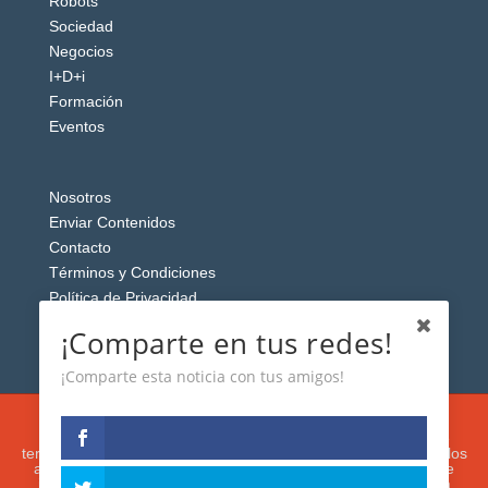
Robots
Sociedad
Negocios
I+D+i
Formación
Eventos
Nosotros
Enviar Contenidos
Contacto
Términos y Condiciones
Política de Privacidad
Aviso Legal
¡Comparte en tus redes!
¡Comparte esta noticia con tus amigos!
Esta web usa cookies analíticas y publicitarias (propias y de
terceros) para analizar el tráfico y personalizar el contenido y los
anuncios que le mostremos de acuerdo con su navegación e
intereses, buscando así mejorar su experiencia. Si presiona