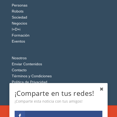
Personas
Robots
Sociedad
Negocios
I+D+i
Formación
Eventos
Nosotros
Enviar Contenidos
Contacto
Términos y Condiciones
Política de Privacidad
Aviso Legal
¡Comparte en tus redes!
¡Comparte esta noticia con tus amigos!
Esta web usa cookies analíticas y publicitarias (propias y de