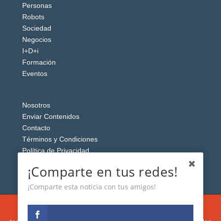
Personas
Robots
Sociedad
Negocios
I+D+i
Formación
Eventos
Nosotros
Enviar Contenidos
Contacto
Términos y Condiciones
Política de Privacidad
Aviso Legal
¡Comparte en tus redes!
¡Comparte esta noticia con tus amigos!
Esta web usa cookies analíticas y publicitarias (propias y de